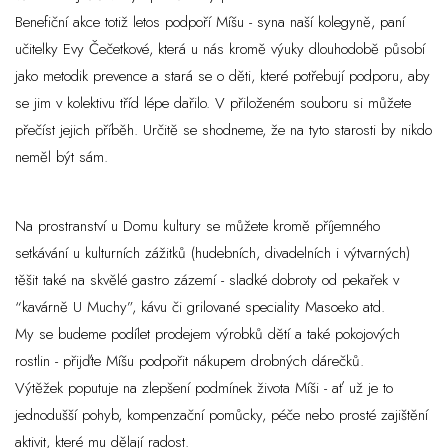
Benefiční akce totiž letos podpoří Míšu - syna naší kolegyně, paní
učitelky Evy Čečetkové, která u nás kromě výuky dlouhodobě působí
jako metodik prevence a stará se o děti, které potřebují podporu, aby
se jim v kolektivu tříd lépe dařilo. V přiloženém souboru si můžete
přečíst jejich příběh. Určitě se shodneme, že na tyto starosti by nikdo
neměl být sám.
Na prostranství u Domu kultury se můžete kromě příjemného
setkávání u kulturních zážitků (hudebních, divadelních i výtvarných)
těšit také na skvělé gastro zázemí - sladké dobroty od pekařek v
“kavárně U Muchy”, kávu či grilované speciality Masoeko atd.
My se budeme podílet prodejem výrobků dětí a také pokojových
rostlin - přijďte Míšu podpořit nákupem drobných dárečků.
Výtěžek poputuje na zlepšení podmínek života Míši - ať už je to
jednodušší pohyb, kompenzační pomůcky, péče nebo prosté zajištění
aktivit, které mu dělají radost.