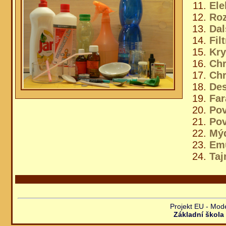
Ele
Roz
Dal
Fil
Kry
Chr
Chr
Des
Far
Pov
Pov
Mýd
Emu
Taj
Projekt EU - Mod
Základní škol