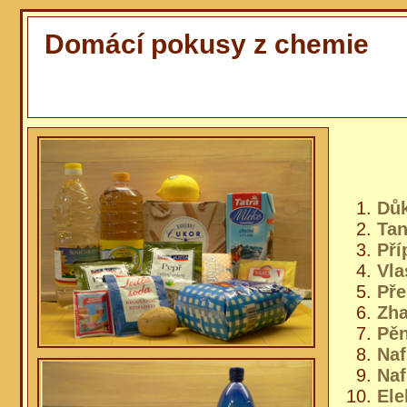
Domácí pokusy z chemie
Důk
Tan
Pří
Vla
Pře
Zha
Pěn
Naf
Naf
Ele